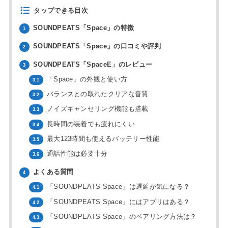
タップできる目次
SOUNDPEATS「Space」の特徴
1
SOUNDPEATS「Space」の口コミや評判
2
SOUNDPEATS「SpaceE」のレビュー
3
「Space」の外観と使い方
3.1
バランスとの取れたクリアな音質
3.2
ノイズキャンセリング機能も搭載
3.3
長時間の装着でも疲れにくい
3.4
最大123時間も使えるバッテリー性能
3.5
通話性能は必要十分
3.6
よくある質問
4
「SOUNDPEATS Space」は遅延が気になる？
4.1
「SOUNDPEATS Space」にはアプリはある？
4.2
「SOUNDPEATS Space」のペアリング方法は？
4.3