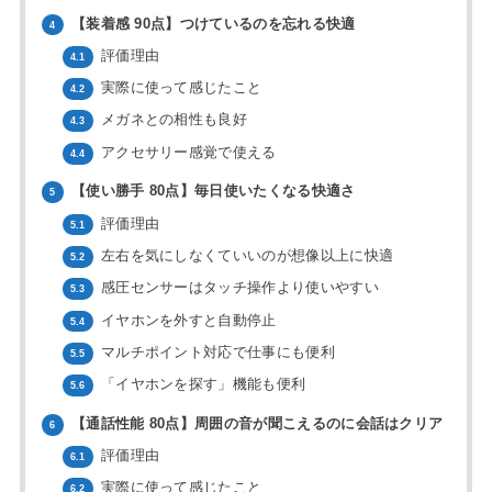
【装着感 90点】つけているのを忘れる快適
4
評価理由
4.1
実際に使って感じたこと
4.2
メガネとの相性も良好
4.3
アクセサリー感覚で使える
4.4
【使い勝手 80点】毎日使いたくなる快適さ
5
評価理由
5.1
左右を気にしなくていいのが想像以上に快適
5.2
感圧センサーはタッチ操作より使いやすい
5.3
イヤホンを外すと自動停止
5.4
マルチポイント対応で仕事にも便利
5.5
「イヤホンを探す」機能も便利
5.6
【通話性能 80点】周囲の音が聞こえるのに会話はクリア
6
評価理由
6.1
実際に使って感じたこと
6.2