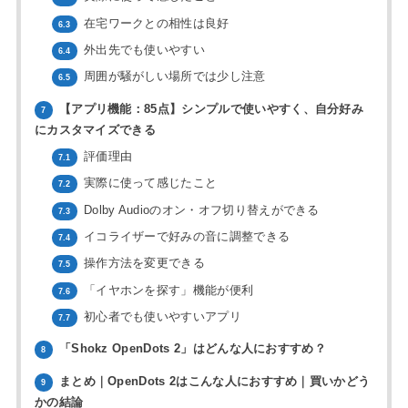
在宅ワークとの相性は良好
6.3
外出先でも使いやすい
6.4
周囲が騒がしい場所では少し注意
6.5
【アプリ機能：85点】シンプルで使いやすく、自分好み
7
にカスタマイズできる
評価理由
7.1
実際に使って感じたこと
7.2
Dolby Audioのオン・オフ切り替えができる
7.3
イコライザーで好みの音に調整できる
7.4
操作方法を変更できる
7.5
「イヤホンを探す」機能が便利
7.6
初心者でも使いやすいアプリ
7.7
「Shokz OpenDots 2」はどんな人におすすめ？
8
まとめ｜OpenDots 2はこんな人におすすめ｜買いかどう
9
かの結論