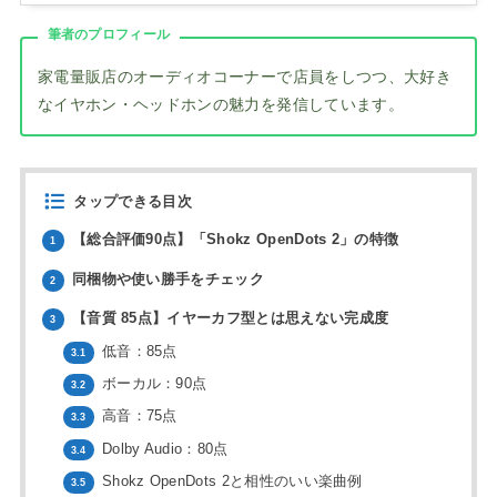
筆者のプロフィール
家電量販店のオーディオコーナーで店員をしつつ、大好き
なイヤホン・ヘッドホンの魅力を発信しています。
タップできる目次
【総合評価90点】「Shokz OpenDots 2」の特徴
1
同梱物や使い勝手をチェック
2
【音質 85点】イヤーカフ型とは思えない完成度
3
低音：85点
3.1
ボーカル：90点
3.2
高音：75点
3.3
Dolby Audio：80点
3.4
Shokz OpenDots 2と相性のいい楽曲例
3.5