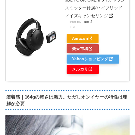
スミッター付属/ハイブリッド
ノイズキャンセリング
created by
Rinker
JBL
Amazon
楽天市場
Yahooショッピング
メルカリ
装着感｜164gの軽さは魅力。ただしオンイヤーの特性は理
解が必要