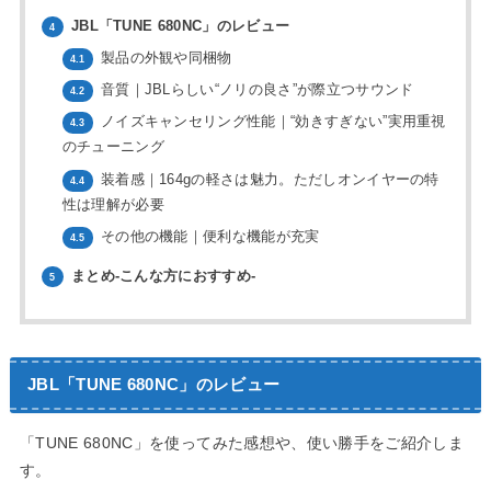
JBL「TUNE 680NC」のレビュー
4
製品の外観や同梱物
4.1
音質｜JBLらしい“ノリの良さ”が際立つサウンド
4.2
ノイズキャンセリング性能｜“効きすぎない”実用重視
4.3
のチューニング
装着感｜164gの軽さは魅力。ただしオンイヤーの特
4.4
性は理解が必要
その他の機能｜便利な機能が充実
4.5
まとめ-こんな方におすすめ-
5
JBL「TUNE 680NC」のレビュー
「TUNE 680NC」を使ってみた感想や、使い勝手をご紹介しま
す。