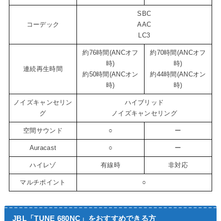
SBC
コーデック
AAC
LC3
約76時間(ANCオフ
約70時間(ANCオフ
時)
時)
連続再生時間
約50時間(ANCオン
約44時間(ANCオン
時)
時)
ノイズキャンセリン
ハイブリッド
グ
ノイズキャンセリング
空間サウンド
○
ー
Auracast
○
ー
ハイレゾ
有線時
非対応
マルチポイント
○
JBL「TUNE 680NC」をおすすめできる方