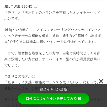
JBL TUNE 680NCは、
「軽さ」と「実用性」のバランスを重視したオンイヤーヘッド
ホンです。
164gという軽さに、ノイズキャンセリングやマルチポイントと
いった必要十分な機能を備え、通勤・通学など“毎日持ち出す前
提”で使う方には非常に扱いやすい一台に仕上がっています。
一方で、遮音性を最優先したい方や、自宅で長時間じっくり音
楽に没頭したい方には、オーバーイヤー型の方が満足度は高い
でしょう。
つまりこのモデルは、
「軽さ・サイズ感・機能のバランスを取りたい人」にとって、
価格を考えても十分納得できる選択肢です。
簡単イヤホン診断
自分に合うイヤホンを探してみる
使うシーンがはっきりしている方ほど、後悔しにくいヘッドホ
ンと言えるでしょう。