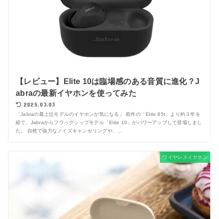
【レビュー】Elite 10は臨場感のある音質に進化？J
abraの最新イヤホンを使ってみた
2025.03.03
「Jabraの最上位モデルのイヤホンが気になる」 前作の「Elite 85t」より約３年を
経て、Jabraからフラッグシップモデル「Elite 10」がパワーアップして登場しまし
た。 自然で強力なノイズキャンセリングや、...
ワイヤレスイヤホン