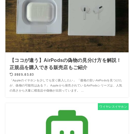
【ココが違う】AirPodsの偽物の見分け方を解説！
正規品を購入できる販売店もご紹介
2025.03.03
「Appleのイヤホンを少しでも安く購入したい」 「価格の安いAirPodsを見つけた
が、偽物の可能性はある？」 Appleから発売されているAirPodsシリーズは、人気
の高さから大量に模造品や偽物が出回っています。 ...
ワイヤレスイヤホン