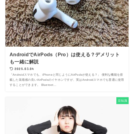
AndroidでAirPods（Pro）は使える？デメリット
も一緒に解説
2025.03.04
「Androidスマホでも、iPhoneと同じようにAirPodsが使える？」 便利な機能を搭
載した装着感の良いAirPodsのイヤホンですが、実はAndroidスマホでも普通に使用
することができます。 Bluetoot...
豆知識