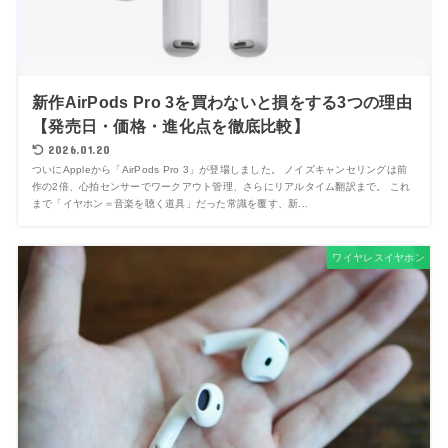
新作AirPods Pro 3を買わないと損をする3つの理由
【発売日・価格・進化点を徹底比較】
2026.01.20
ついにAppleから「AirPods Pro 3」が登場しました。 ノイズキャンセリングは前
作の2倍、心拍センサーでワークアウト管理、さらにリアルタイム翻訳まで。 これ
まで「イヤホン＝音楽を聴く道具」だった常識を覆す、新...
ワイヤレスイヤホン