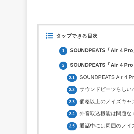
タップできる目次
SOUNDPEATS「Air 4 
1
SOUNDPEATS「Air 4 
2
SOUNDPEATS Air 
2.1
サウンドピーツらしい
2.2
価格以上のノイズキャ
2.3
外音取込機能は問題な
2.4
通話中には周囲のノイ
2.5