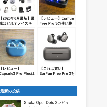
【2026年6月最新】最
【レビュー】EarFun
強はどれ？ノイズキ
Free Pro 3の使い勝
ャンセリングのイヤ
手は？１万円以下な
ホン・ヘッドホンの
のに多機能でゲーミ
おすすめランキング
ングモードにも対応
【レビュー】
【これは買い】
Capsule3 Pro Plusは
EarFun Free Pro 3を
過去最高傑作？
レビュー！1,500円オ
SOUNDPEATSの新
フのクーポンが使え
作イヤホンを使って
る
最新の投稿
みた
Shokz OpenDots 2レビュ