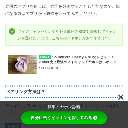
専用のアプリを使えば、強弱を調整することも可能なので、気
になる方はアプリから調節を行ってみてください。
ノイズキャンセリングや外音取込み機能を重視してイヤホ
ンを選びたい方は、こちらのイヤホンがおすすめです。
Soundcore Liberty 4 NCのレビュー！
関連記事
Anker史上最強のノイキャンイヤホンはいかに？
2025.03.04
ペアリング方法は？
デバイス（iPhoneなど）とイヤホンのペアリング方法を解説し
簡単イヤホン診断
ます。
自分に合うイヤホンを探してみる
STEP