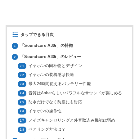
タップできる目次
「Soundcore A30i」の特徴
1
「Soundcore A30i」のレビュー
2
イヤホンの同梱物とデザイン
2.1
イヤホンの装着感は快適
2.2
最大24時間使えるバッテリー性能
2.3
音質はAnkerらしいパワフルなサウンドが楽しめる
2.4
防水だけでなく防塵にも対応
2.5
イヤホンの操作性
2.6
ノイズキャンセリングと外音取込み機能は弱め
2.7
ペアリング方法は？
2.8