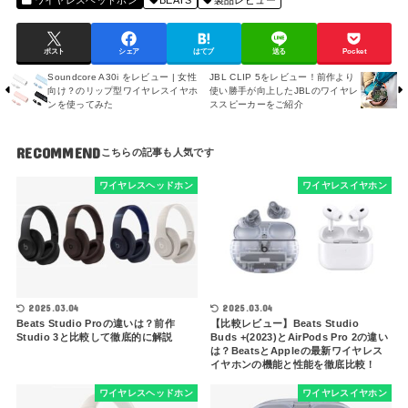
ワイヤレスヘッドホン
BEATS
製品レビュー
化したビーツイヤホンを
解説
ポスト
シェア
はてブ
送る
Pocket
Soundcore A30i をレビュー | 女性
JBL CLIP 5をレビュー！前作より
向け？のリップ型ワイヤレスイヤホ
使い勝手が向上したJBLのワイヤレ
ンを使ってみた
ススピーカーをご紹介
RECOMMEND
ワイヤレスヘッドホン
ワイヤレスイヤホン
2025.03.04
2025.03.04
Beats Studio Proの違いは？前作
【比較レビュー】Beats Studio
Studio 3と比較して徹底的に解説
Buds +(2023)とAirPods Pro 2の違い
は？BeatsとAppleの最新ワイヤレス
イヤホンの機能と性能を徹底比較！
ワイヤレスヘッドホン
ワイヤレスイヤホン