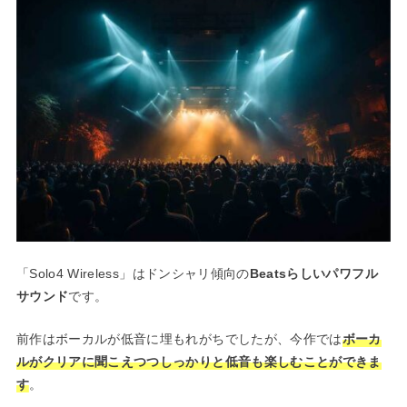
「Solo4 Wireless」はドンシャリ傾向の
Beatsらしいパワフル
サウンド
です。
前作はボーカルが低音に埋もれがちでしたが、今作では
ボーカ
ルがクリアに聞こえつつしっかりと低音も楽しむことができま
す
。