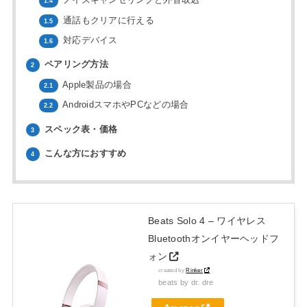
ノイズキャンセリングと外音取込
1.4
通話もクリアに行える
1.5
対応デバイス
1.6
ペアリング方法
2
Apple製品の場合
2.1
AndroidスマホやPCなどの場合
2.2
スペック表・価格
3
こんな方におすすめ
4
Beats Solo 4 – ワイヤレス
Bluetoothオンイヤーヘッドフ
ォン
created by
Rinker
beats by dr. dre