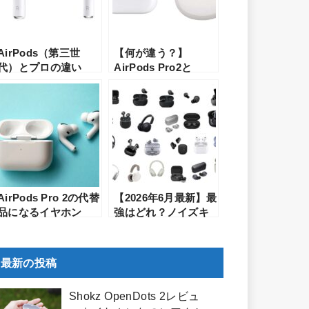
AirPods（第三世
【何が違う？】
代）とプロの違い
AirPods Pro2と
は？それぞれを比較
Bose QuietComfort
して徹底的にレビュ
Earbuds 2の比較レ
ー
ビュー！各メーカー
渾身の第2世代はどち
らが買いか？
AirPods Pro 2の代替
【2026年6月最新】最
品になるイヤホン
強はどれ？ノイズキ
は？Proよりも音質が
ャンセリングのイヤ
良くて機能的なイヤ
ホン・ヘッドホンの
ホンをご紹介【12
おすすめランキング
最新の投稿
選】
Shokz OpenDots 2レビュ