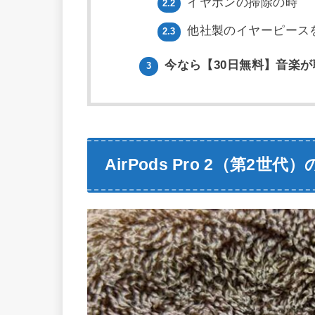
イヤホンの掃除の時
2.2
他社製のイヤーピース
2.3
今なら【30日無料】音楽が
3
AirPods Pro 2（第2