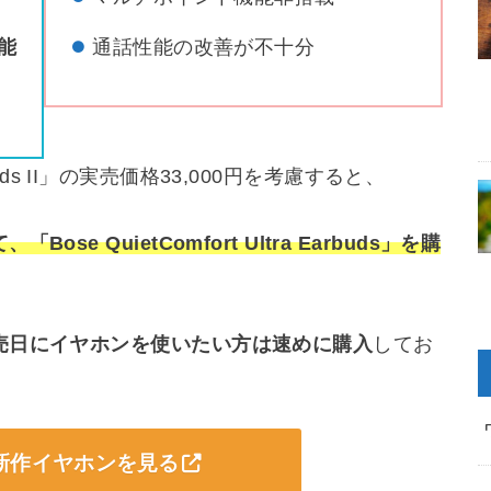
能
通話性能の改善が不十分
arbuds II」の実売価格33,000円を考慮すると、
 QuietComfort Ultra Earbuds」を購
売日にイヤホンを使いたい方は速めに購入
してお
で新作イヤホンを見る