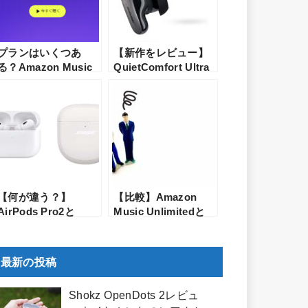
プランはいくつあ
【新作をレビュー】
る？Amazon Music
QuietComfort Ultra
の料金プラン
Earbudsの実力は？
(Unlimited・Prime)
BOSEの新型ワイヤ
の違いを比較してわ
レスイヤホンを解説
かりやすく解説
【何が違う？】
【比較】Amazon
AirPods Pro2と
Music Unlimitedと
Bose QuietComfort
Apple Musicの音質
Earbuds 2の比較レ
の違いは？どっちを
ビュー！各メーカー
選んだ方がいい？
最新の投稿
渾身の第2世代はどち
らが買いか？
Shokz OpenDots 2レビュ