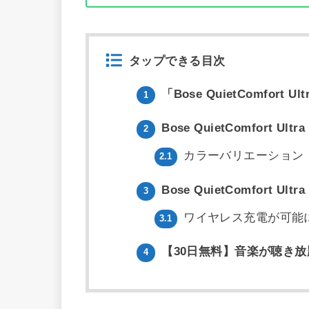
タップできる目次
「Bose QuietComfort U
1
Bose QuietComfort Ult
2
カラーバリエーション
2.1
Bose QuietComfort U
3
ワイヤレス充電が可能
3.1
【30日無料】音楽が聴き放
4