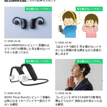
RECOMMEND
耳を塞がないイヤホン
耳を塞がないイヤホン
2025.03.04
2025.03.04
nwm MBE001のレビュー！音漏れは
【あさイチで紹介】耳を塞がないイヤ
どう？NTTが開発した耳を塞がないイ
ホンなら周囲の音を聞きながら音楽が
ヤホンを使ってみた
楽しめます
耳を塞がないイヤホン
耳を塞がないイヤホン
2025.03.04
2025.03.04
SONY Float Runのレビュー！音漏れ
【レビュー】ATH-CC500BTの軟骨伝
は気になる？オープンイヤー型のイヤ
導はどうなの？ 残念な点や良かった点
ホンを解説
を解説