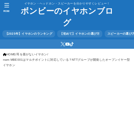
イヤホン・ヘッドホン・スピーカーを分かりやすくレビュー！
ボンビーのイヤホンブロ
MENU
グ
【2025年】イヤホンのランキング
【初めて】イヤホンの選び方
スピーカーの選び
HOME
耳を塞がないイヤホン
nwm MBE001はマルチポイントに対応している？NTTグループが開発したオープンイヤー型
イヤホン