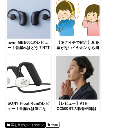
nwm MBE001のレビュ
【あさイチで紹介】耳を
ー！音漏れはどう？NTT
塞がないイヤホンなら周
が開発した耳を塞がない
囲の音を聞きながら音楽
イヤホンを使ってみた
が楽しめます
SONY Float Runのレビ
【レビュー】ATH-
ュー！音漏れは気にな
CC500BTの軟骨伝導は
る？オープンイヤー型の
どうなの？ 残念な点や
イヤホンを解説
良かった点を解説
耳を塞がないイヤホン
nwm