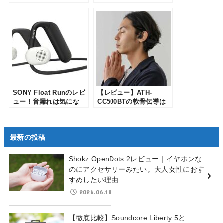
が開発した耳を塞がない
囲の音を聞きながら音楽
イヤホンを使ってみた
が楽しめます
SONY Float Runのレビ
【レビュー】ATH-
ュー！音漏れは気にな
CC500BTの軟骨伝導は
る？オープンイヤー型の
どうなの？ 残念な点や
イヤホンを解説
良かった点を解説
最新の投稿
Shokz OpenDots 2レビュー｜イヤホンな
のにアクセサリーみたい。大人女性におす
すめしたい理由
2026.06.18
【徹底比較】Soundcore Liberty 5と