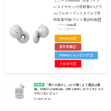
ソニー LinkBuds :完全ワイヤ
レスイヤホン/小型軽量4.1グラ
ム/フルオープンスタイルで常
時装着可能/マイク通話性能
created by
Rinker
ソニー(SONY)
Amazon
楽天市場
Yahooショッピング
メルカリ
「周りの音がしっかり聞こえて通話は最
関連記事
強」SONY LinkBuds（WF-L900）のワイヤレスイ
ヤホンをレビュー
2025.03.04