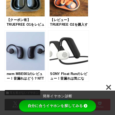
【クーポン有】
【レビュー】
TRUEFREE O1をレビュ
TRUEFREE O2を購入す
ー！オープン型ワイヤレ
るのはあり？現役のイヤ
スイヤホンの使い勝手を
ホン販売員が分かりやす
解説
く解説
nwm MBE001のレビュ
SONY Float Runのレビ
ー！音漏れはどう？NTT
ュー！音漏れは気にな
が開発した耳を塞がない
る？オープンイヤー型の
イヤホンを使ってみた
イヤホンを解説
耳を塞がないイヤホン
簡単イヤホン診断
自分に合うイヤホンを探してみる
ポスト
シェア
はてブ
送る
Pocket