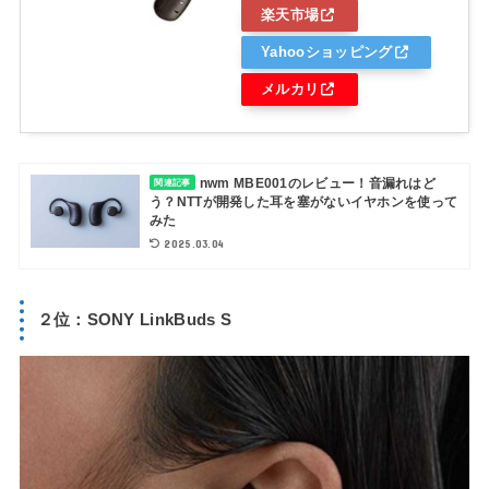
楽天市場
Yahooショッピング
メルカリ
nwm MBE001のレビュー！音漏れはど
関連記事
う？NTTが開発した耳を塞がないイヤホンを使って
みた
2025.03.04
２位：SONY LinkBuds S