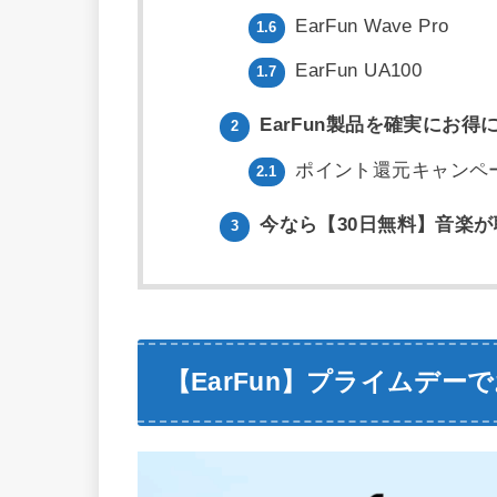
EarFun Wave Pro
1.6
EarFun UA100
1.7
EarFun製品を確実にお得
2
ポイント還元キャンペ
2.1
今なら【30日無料】音楽が
3
【EarFun】プライムデ