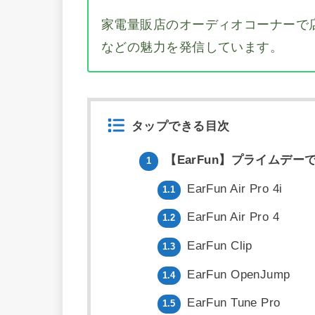
家電量販店のオーディオコーナーで
などの魅力を発信しています。
タップできる目次
【EarFun】プライムデ
1
EarFun Air Pro 4i
1.1
EarFun Air Pro 4
1.2
EarFun Clip
1.3
EarFun OpenJump
1.4
EarFun Tune Pro
1.5