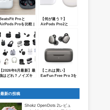
BeatsFit Proと
【何が違う？】
AirPods Proを比較 |
AirPods Pro2と
オーディオコーナー
Bose QuietComfort
担当の店員が詳しく
Earbuds 2の比較レ
解説
ビュー！各メーカー
渾身の第2世代はどち
らが買いか？
【2026年6月最新】最
【これは買い】
強はどれ？ノイズキ
EarFun Free Pro 3を
ャンセリングのイヤ
レビュー！1,500円オ
ホン・ヘッドホンの
フのクーポンが使え
おすすめランキング
る
最新の投稿
Shokz OpenDots 2レビュ