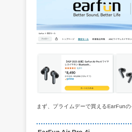
まず、プライムデーで買えるEarFu
EarFun Air Pro 4i