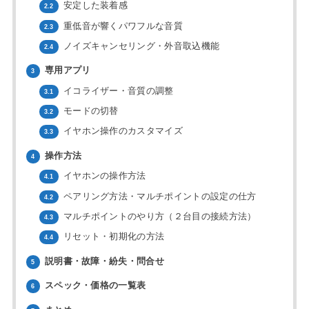
安定した装着感
2.2
重低音が響くパワフルな音質
2.3
ノイズキャンセリング・外音取込機能
2.4
専用アプリ
3
イコライザー・音質の調整
3.1
モードの切替
3.2
イヤホン操作のカスタマイズ
3.3
操作方法
4
イヤホンの操作方法
4.1
ペアリング方法・マルチポイントの設定の仕方
4.2
マルチポイントのやり方（２台目の接続方法）
4.3
リセット・初期化の方法
4.4
説明書・故障・紛失・問合せ
5
スペック・価格の一覧表
6