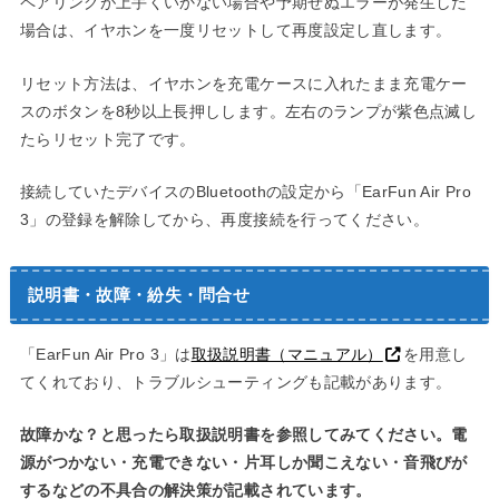
ペアリングが上手くいかない場合や予期せぬエラーが発生した
場合は、イヤホンを一度リセットして再度設定し直します。
リセット方法は、イヤホンを充電ケースに入れたまま充電ケー
スのボタンを8秒以上長押しします。左右のランプが紫色点滅し
たらリセット完了です。
接続していたデバイスのBluetoothの設定から「EarFun Air Pro
3」の登録を解除してから、再度接続を行ってください。
説明書・故障・紛失・問合せ
「EarFun Air Pro 3」は
取扱説明書（マニュアル）
を用意し
てくれており、トラブルシューティングも記載があります。
故障かな？と思ったら取扱説明書を参照してみてください。電
源がつかない・充電できない・片耳しか聞こえない・音飛びが
するなどの不具合の解決策が記載されています。