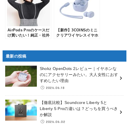
AirPods Proのケースだ
【新作】3COINSのミニ
け買いたい！純正・社外
クリアワイヤレスイヤホ
品・最安購入ルートまと
ンをレビュー！軽くてコ
め【USB-C対応】
ンパクトなイヤホンを使
ってみた
最新の投稿
Shokz OpenDots 2レビュー｜イヤホンな
のにアクセサリーみたい。大人女性におす
すめしたい理由
2026.06.18
【徹底比較】Soundcore Liberty 5と
Liberty 5 Proの違いは？どっちを買うべき
か解説
2026.06.02