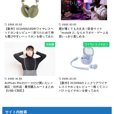
2025.03.03
2025.03.03
【新作】3COINSのEDRワイヤレスヘ
壁が薄くても大丈夫！防音マイク
ッドホンをレビュー！折りたためて持
「mutalk 2」ならカラオケ・ゲームを
ち運びやすいヘッドホンを使ってみた
思いっきり楽しめる
豆知識
ワイヤレスイヤホン
2025.10.22
2025.03.03
AirPods Proのケースだけ買いたい！
【新作】3COINSのミニクリアワイヤ
純正・社外品・最安購入ルートまとめ
レスイヤホンをレビュー！軽くてコン
【USB-C対応】
パクトなイヤホンを使ってみた
サイト内検索