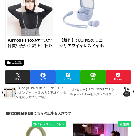
AirPods Proのケースだ
【新作】3COINSのミニ
け買いたい！純正・社外
クリアワイヤレスイヤホ
品・最安購入ルートまと
ンをレビュー！軽くてコ
め【USB-C対応】
ンパクトなイヤホンを使
ってみた
豆知識
ポスト
シェア
はてブ
送る
Pocket
【Google Pixel 9/9a/9 Pro】にイ
【レビュー】SOUNDPEATSの
ヤホンジャックはある？有線イヤホ
Capsule3 Proを今買うのはあり？
ンを使う方法もご紹介
RECOMMEND
ワイヤレスヘッドホン
豆知識