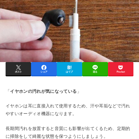
ポスト
シェア
はてブ
送る
Pocket
「
イヤホンの汚れが気になっている
」
イヤホンは耳に直接入れて使用するため、汗や耳垢などで汚れ
やすいオーディオ機器になります。
長期間汚れを放置すると音質にも影響が出てくるため、定期的
に掃除をして綺麗な状態を保つようにしましょう。