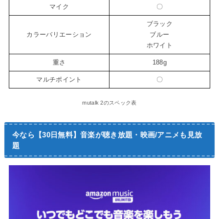
マイク
〇
ブラック
カラーバリエーション
ブルー
ホワイト
重さ
188g
マルチポイント
〇
mutalk 2のスペック表
今なら【30日無料】音楽が聴き放題・映画/アニメも見放
題