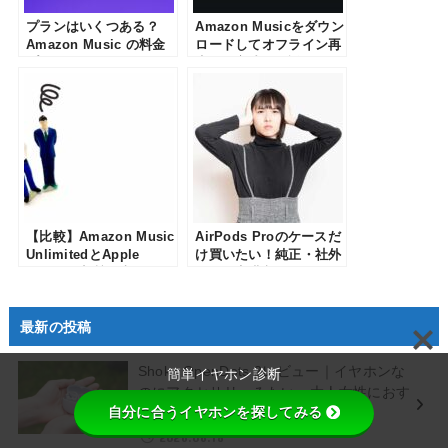
プランはいくつある？
Amazon Musicをダウン
Amazon Music の料金
ロードしてオフライン再
プラン(Unlimited・
生する方法を解説！
Prime)の違いを比較して
わかりやすく解説
【比較】Amazon Music
AirPods Proのケースだ
UnlimitedとApple
け買いたい！純正・社外
Musicの音質の違いは？
品・最安購入ルートまと
どっちを選んだ方がい
め【USB-C対応】
い？
最新の投稿
Shokz OpenDots 2レビュー｜イヤホンな
簡単イヤホン診断
のにアクセサリーみたい。大人女性におす
自分に合うイヤホンを探してみる
すめしたい理由
2026.06.18