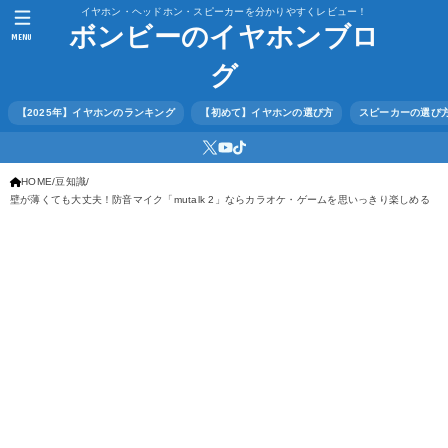
イヤホン・ヘッドホン・スピーカーを分かりやすくレビュー！
ボンビーのイヤホンブロ
MENU
グ
【2025年】イヤホンのランキング
【初めて】イヤホンの選び方
スピーカーの選び
HOME
豆知識
壁が薄くても大丈夫！防音マイク「mutalk 2」ならカラオケ・ゲームを思いっきり楽しめる