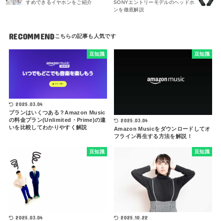
すめできるイヤホンをご紹介
SONYエントリーモデルのヘッドホ
ンを徹底解説
RECOMMEND
豆知識
豆知識
2025.03.04
プランはいくつある？Amazon Music
の料金プラン(Unlimited・Prime)の違
2025.03.04
いを比較してわかりやすく解説
Amazon Musicをダウンロードしてオ
フライン再生する方法を解説！
豆知識
豆知識
2025.03.04
2025.10.22