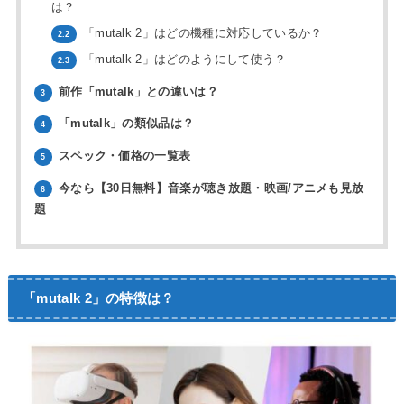
は？
「mutalk 2」はどの機種に対応しているか？
2.2
「mutalk 2」はどのようにして使う？
2.3
前作「mutalk」との違いは？
3
「mutalk」の類似品は？
4
スペック・価格の一覧表
5
今なら【30日無料】音楽が聴き放題・映画/アニメも見放
6
題
「mutalk 2」の特徴は？