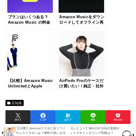
プランはいくつある？
Amazon Musicをダウン
Amazon Music の料金
ロードしてオフライン再
プラン(Unlimited・
生する方法を解説！
Prime)の違いを比較して
わかりやすく解説
【比較】Amazon Music
AirPods Proのケースだ
UnlimitedとApple
け買いたい！純正・社外
Musicの音質の違いは？
品・最安購入ルートまと
どっちを選んだ方がい
め【USB-C対応】
い？
豆知識
ポスト
シェア
はてブ
送る
Pocket
【10選】Androidスマホに合うワイ
【レビュー】WH-CH720Nの音質や
ヤレスイヤホンは？相性の良いおす
ノイズキャンセリング性能は？