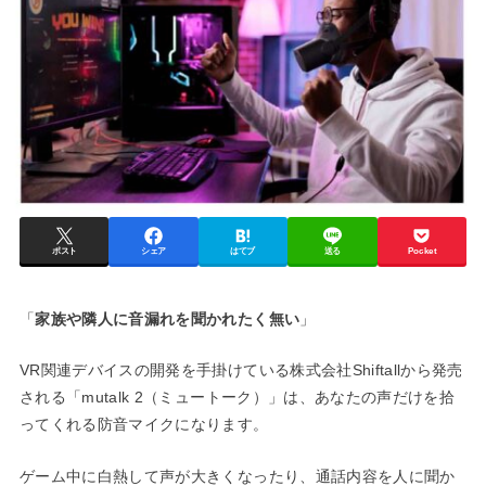
ポスト
シェア
はてブ
送る
Pocket
「
家族や隣人に音漏れを聞かれたく無い
」
VR関連デバイスの開発を手掛けている株式会社Shiftallから発売
される「mutalk 2（ミュートーク）」は、あなたの声だけを拾
ってくれる防音マイクになります。
ゲーム中に白熱して声が大きくなったり、通話内容を人に聞か