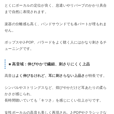
とくにボーカルの定位が良く、息遣いやリバーブのかかり具合
まで自然に表現されます。
楽器の分離感も高く、バンドサウンドでも各パートが埋もれま
せん。
ポップスやJ-POP、バラードをよく聴く人にはかなり刺さるチ
ューニングです。
■ 高音域：伸びやかで繊細、刺さりにくく上品
高音は
よく伸びるけれど、耳に刺さらない上品さ
が特長です。
シンバルやストリングスなど、煌びやかだけど耳あたりの柔ら
かさが感じられ、
長時間聴いていても「キツさ」を感じにくい仕上がりです。
女性ボーカルの高音も美しく再現され、J-POPやクラシックな