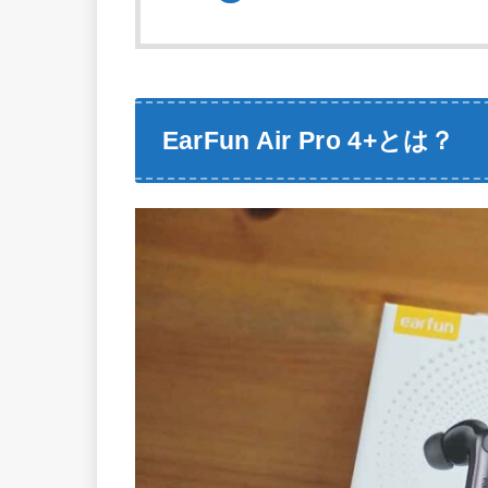
EarFun Air Pro 4+とは？