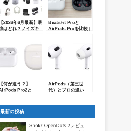
【2026年6月最新】最
BeatsFit Proと
強はどれ？ノイズキ
AirPods Proを比較 |
ャンセリングのイヤ
オーディオコーナー
ホン・ヘッドホンの
担当の店員が詳しく
おすすめランキング
解説
【何が違う？】
AirPods（第三世
AirPods Pro2と
代）とプロの違い
Bose QuietComfort
は？それぞれを比較
Earbuds 2の比較レ
して徹底的にレビュ
ビュー！各メーカー
ー
最新の投稿
渾身の第2世代はどち
らが買いか？
Shokz OpenDots 2レビュ