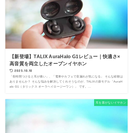
【新登場】TALIX AuraHalo G1レビュー｜快適さ×
高音質を両立したオープンイヤホン
2025.10.10
「長時間つけると耳が痛い」、「電車やカフェで音漏れが気になる」 そんな経験は
ありませんか？ そんな悩みを解決してくれそうなのが、TALIXの新モデル「AuraH
alo G1（タリックス オーラヘイロージーワン）」 です。...
耳を塞がないイヤホン