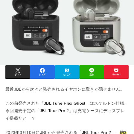
ポスト
シェア
はてブ
送る
Pocket
最近JBLから次々と発売されるイヤホンに驚きが隠せません。
この前発売された「
JBL Tune Flex Ghost
」はスケルトン仕様、
今回発売予定の「
JBL Tour Pro 2
」は充電ケースにディスプレ
イ搭載だと！？
2023年3月10日にJBLから発売される「
JBL Tour Pro 2
」、
約3