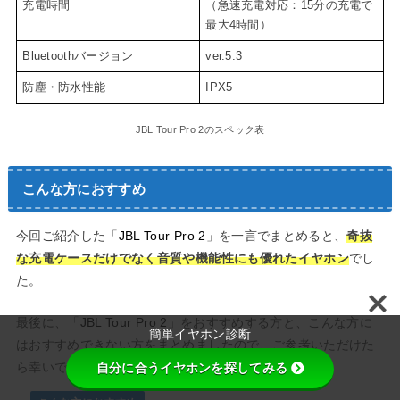
充電時間
（急速充電対応：15分の充電で
最大4時間）
Bluetoothバージョン
ver.5.3
防塵・防水性能
IPX5
JBL Tour Pro 2のスペック表
こんな方におすすめ
今回ご紹介した「
JBL Tour Pro 2
」を一言でまとめると、
奇抜
な充電ケースだけでなく音質や機能性にも優れたイヤホン
でし
た。
最後に、「
JBL Tour Pro 2
」をおすすめする方と、こんな方に
簡単イヤホン診断
はおすすめできない方をまとめましたので、ご参考いただけた
自分に合うイヤホンを探してみる
ら幸いです。