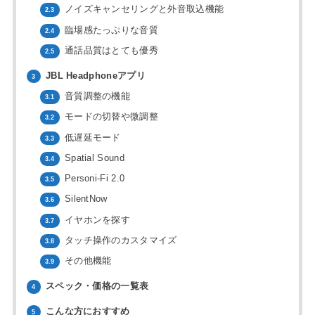
ノイズキャンセリングと外音取込機能
2.3
臨場感たっぷりな音質
2.4
通話品質はとても優秀
2.5
JBL Headphoneアプリ
3
音質調整の機能
3.1
モードの切替や微調整
3.2
低遅延モード
3.3
Spatial Sound
3.4
Personi-Fi 2.0
3.5
SilentNow
3.6
イヤホンを探す
3.7
タッチ操作のカスタマイズ
3.8
その他機能
3.9
スペック・価格の一覧表
4
こんな方におすすめ
5