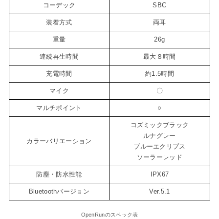
コーデック
SBC
装着方式
両耳
重量
26g
連続再生時間
最大８時間
充電時間
約1.5時間
マイク
〇
マルチポイント
○
コズミックブラック
ルナグレー
カラーバリエーション
ブルーエクリプス
ソーラーレッド
防塵・防水性能
IPX67
Bluetoothバージョン
Ver.5.1
OpenRunのスペック表