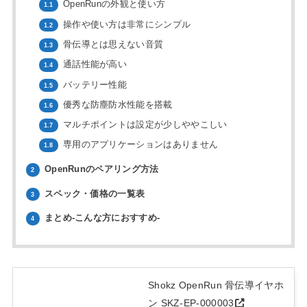
OpenRunの外観と使い方
1.1
操作や使い方は非常にシンプル
1.2
骨伝導とは思えない音質
1.3
通話性能が高い
1.4
バッテリー性能
1.5
優秀な防塵防水性能を搭載
1.6
マルチポイントは設定が少しややこしい
1.7
専用のアプリケーションはありません
1.8
OpenRunのペアリング方法
2
スペック・価格の一覧表
3
まとめ-こんな方におすすめ-
4
Shokz OpenRun 骨伝導イヤホ
ン SKZ-EP-000003