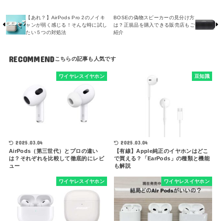
【あれ？】AirPods Pro 2のノイキ
BOSEの偽物スピーカーの見分け方
ャンが弱く感じる！そんな時に試し
は？正規品を購入できる販売店もご
たい５つの対処法
紹介
RECOMMEND
ワイヤレスイヤホン
豆知識
2025.03.04
2025.03.04
AirPods（第三世代）とプロの違い
【有線】Apple純正のイヤホンはどこ
は？それぞれを比較して徹底的にレビ
で買える？「EarPods」の種類と機能
ュー
も解説
ワイヤレスイヤホン
ワイヤレスイヤホン