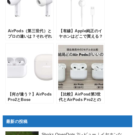
AirPods（第三世代）と
【有線】Apple純正のイ
プロの違いは？それぞれ
ヤホンはどこで買える？
を比較して徹底的にレビ
「EarPods」の種類と機
ュー
能も解説
【何が違う？】AirPods
【比較】AirPosd第3世
Pro2とBose
代とAirPods Pro2との
QuietComfort Earbuds
違いは？用途に合った選
2の比較レビュー！各メ
び方を解説
ーカー渾身の第2世代は
最新の投稿
どちらが買いか？
Shokz OpenDots 2レビュー｜イヤホンな