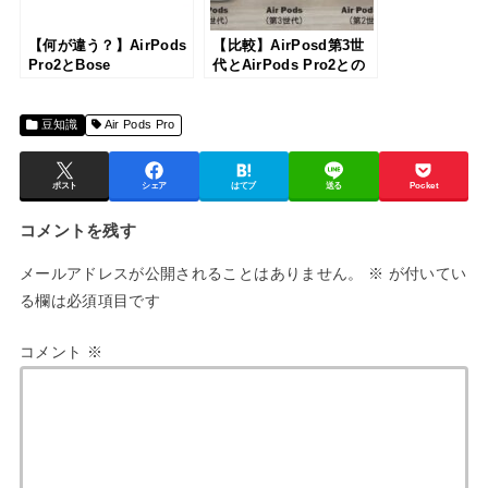
【何が違う？】AirPods
【比較】AirPosd第3世
Pro2とBose
代とAirPods Pro2との
QuietComfort Earbuds
違いは？用途に合った選
2の比較レビュー！各メ
び方を解説
ーカー渾身の第2世代は
豆知識
Air Pods Pro
どちらが買いか？
ポスト
シェア
はてブ
送る
Pocket
コメントを残す
メールアドレスが公開されることはありません。
※
が付いてい
る欄は必須項目です
コメント
※