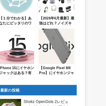
【１分でわかる】あ
【2026年6月最新】最
なたにピッタリのワ
強はどれ？ノイズキ
イヤレスイヤホンが
ャンセリングのイヤ
見つかる
ホン・ヘッドホンの
おすすめランキング
iPhone 15にイヤホン
【Google Pixel 8/8
ジャックはある？有
Pro】にイヤホンジャ
線イヤホンを使う方
ックはある？有線イ
法もご紹介
ヤホンを使う方法も
ご紹介
最新の投稿
Shokz OpenDots 2レビュ