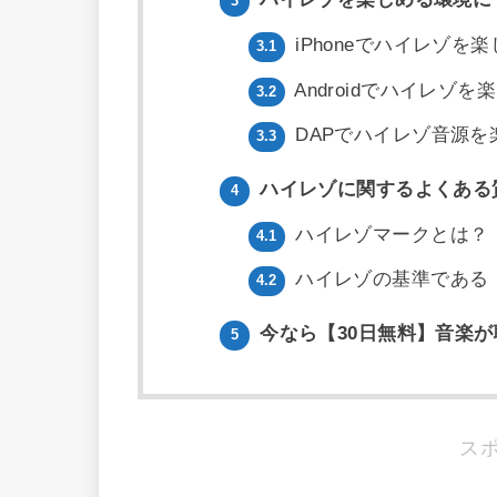
3
iPhoneでハイレゾを
3.1
Androidでハイレゾを
3.2
DAPでハイレゾ音源を
3.3
ハイレゾに関するよくある
4
ハイレゾマークとは？
4.1
ハイレゾの基準である「k
4.2
今なら【30日無料】音楽が
5
ス