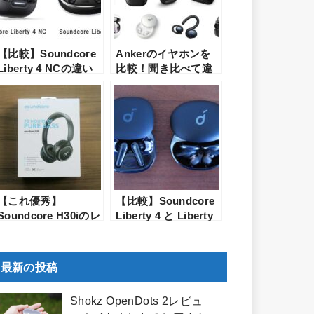
【比較】Soundcore
Ankerのイヤホンを
Liberty 4 NCの違い
比較！聞き比べて違
は？Liberty 4よりも
いを徹底解説してみ
安くてノイズキャン
た【2025年6月最新】
セリング性能の高い
イヤホン解説
【これ優秀】
【比較】Soundcore
Soundcore H30iのレ
Liberty 4 と Liberty
ビュー！Anker初の
3 Proの違いは？
オンイヤーヘッドホ
Ankerの最新ワイヤ
ンの使い勝手はど
レスイヤホンの機能
最新の投稿
う？
と性能を徹底比較！
Shokz OpenDots 2レビュ