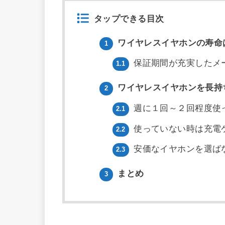
タップできる目次
ワイヤレスイヤホンの寿命
1
保証期間が充実したメ
1.1
ワイヤレスイヤホンを長持
2
週に１回～２回程度使
2.1
使っていない時は充電
2.2
安価なイヤホンを選ば
2.3
まとめ
3