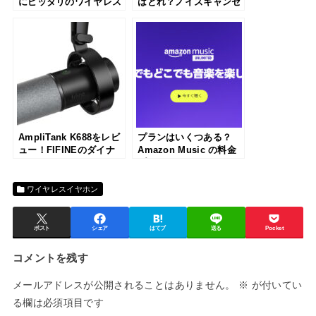
にピッタリのワイヤレス
はどれ？ノイズキャンセ
イヤホンが見つかる
リングのイヤホン・ヘッ
ドホンのおすすめランキ
ング
AmpliTank K688をレビ
プランはいくつある？
ュー！FIFINEのダイナ
Amazon Music の料金
ミックポットキャストマ
プラン(Unlimited・
イクを使ってみた
Prime)の違いを比較して
わかりやすく解説
ワイヤレスイヤホン
ポスト
シェア
はてブ
送る
Pocket
コメントを残す
メールアドレスが公開されることはありません。
※
が付いてい
る欄は必須項目です