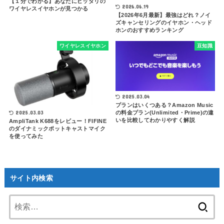
【１分でわかる】あなたにピッタリの
2026.06.19
ワイヤレスイヤホンが見つかる
【2026年6月最新】最強はどれ？ノイ
ズキャンセリングのイヤホン・ヘッド
ホンのおすすめランキング
ワイヤレスイヤホン
豆知識
2025.03.04
プランはいくつある？Amazon Music
2025.03.03
の料金プラン(Unlimited・Prime)の違
いを比較してわかりやすく解説
AmpliTank K688をレビュー！FIFINE
のダイナミックポットキャストマイク
を使ってみた
サイト内検索
検
索: