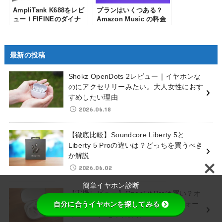
AmpliTank K688をレビ
プランはいくつある？
ュー！FIFINEのダイナ
Amazon Music の料金
ミックポットキャストマ
プラン(Unlimited・
イクを使ってみた
Prime)の違いを比較して
わかりやすく解説
最新の投稿
Shokz OpenDots 2レビュー｜イヤホンな
のにアクセサリーみたい。大人女性におす
すめしたい理由
2026.06.18
【徹底比較】Soundcore Liberty 5と
Liberty 5 Proの違いは？どっちを買うべき
か解説
2026.06.02
簡単イヤホン診断
【実機レビュー】OpenFit Proは買い？オ
ープンイヤーの常識を覆す音質と“フォー
自分に合うイヤホンを探してみる
カスモード”を本音評価