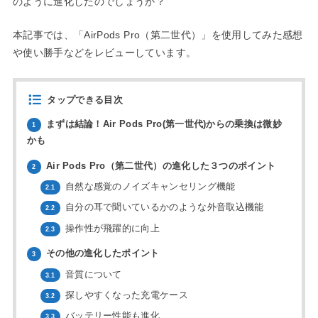
のように進化したのでしょうか？
本記事では、「AirPods Pro（第二世代）」を使用してみた感想
や使い勝手などをレビューしています。
タップできる目次
まずは結論！Air Pods Pro(第一世代)からの乗換は微妙
1
かも
Air Pods Pro（第二世代）の進化した３つのポイント
2
自然な感覚のノイズキャンセリング機能
2.1
自分の耳で聞いているかのような外音取込機能
2.2
操作性が飛躍的に向上
2.3
その他の進化したポイント
3
音質について
3.1
探しやすくなった充電ケース
3.2
バッテリー性能も進化
3.3