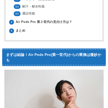
耐汗・耐水性能
3.4
通話性能
3.5
Air Pods Pro 第２世代の見分け方は？
4
まとめ
5
まずは結論！Air Pods Pro(第一世代)からの乗換は微妙か
も