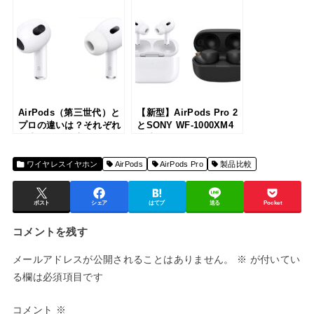
しく解説
2の比較レビュー！各メ
ーカー渾身の第2世代は
どちらが買いか？
AirPods（第三世代）と
【新型】AirPods Pro 2
プロの違いは？それぞれ
とSONY WF-1000XM4
を比較して徹底的にレビ
の比較レビュー！各メー
ュー
カー渾身の上位モデルは
どちらが買いか？
ワイヤレスイヤホン
AirPods
AirPods Pro
製品比較
ポスト
シェア
はてブ
送る
Pocket
コメントを残す
メールアドレスが公開されることはありません。
※
が付いてい
る欄は必須項目です
コメント
※