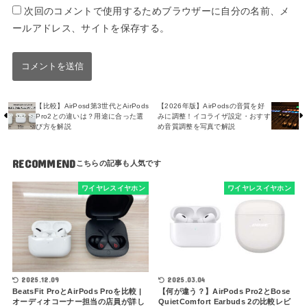
次回のコメントで使用するためブラウザーに自分の名前、メ
ールアドレス、サイトを保存する。
【比較】AirPosd第3世代とAirPods
【2026年版】AirPodsの音質を好
Pro2との違いは？用途に合った選
みに調整！イコライザ設定・おすす
び方を解説
め音質調整を写真で解説
RECOMMEND
ワイヤレスイヤホン
ワイヤレスイヤホン
2025.12.09
2025.03.04
BeatsFit ProとAirPods Proを比較 |
【何が違う？】AirPods Pro2とBose
オーディオコーナー担当の店員が詳し
QuietComfort Earbuds 2の比較レビ